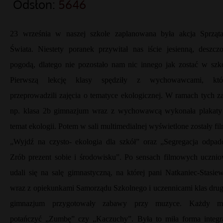
Odsłon:
5646
23 września w naszej szkole zaplanowana była akcja Sprząta
Świata. Niestety poranek przywitał nas iście jesienną, deszcz
pogodą, dlatego nie pozostało nam nic innego jak zostać w szko
Pierwszą lekcję klasy spędziły z wychowawcami, któ
przeprowadzili zajęcia o tematyce ekologicznej. W ramach tych za
np. klasa 2b gimnazjum wraz z wychowawcą wykonała plakaty
temat ekologii. Potem w sali multimedialnej wyświetlone zostały fi
„Wyjdź na czysto- ekologia dla szkół” oraz „Segregacja odpad
Zrób prezent sobie i środowisku”. Po sensach filmowych ucznio
udali się na salę gimnastyczną, na której pani Natkaniec-Stasiew
wraz z opiekunkami Samorządu Szkolnego i uczennicami klas drug
gimnazjum przygotowały zabawy przy muzyce. Każdy m
potańczyć „Zumbę” czy „Kaczuchy”. Była to miła forma integra