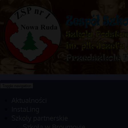
Toggle navigation
Aktualności
InstaLing
Szkoły partnerskie
Szkoła w Broumovie