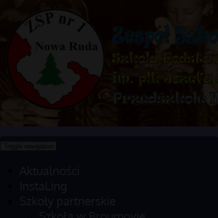
Toggle navigation
Aktualności
InstaLing
Szkoły partnerskie
Szkoła w Broumovie