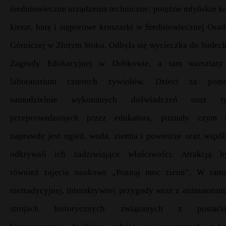
średniowieczne urządzenia techniczne: potężne młyńskie ko
kierat, hutę i stęporowe kruszarki w Średniowiecznej Osad
Górniczej w Złotym Stoku. Odbyła się wycieczka do Sudeck
Zagrody Edukacyjnej w Dobkowie, a tam warsztat
laboratorium czterech żywiołów. Dzieci za pom
samodzielnie wykonanych doświadczeń oraz t
przeprowadzonych przez edukatora, poznały czym 
naprawdę jest ogień, woda, ziemia i powietrze oraz wspól
odkrywali ich zadziwiające właściwości. Atrakcją b
również zajęcia naukowe „Poznaj moc ziemi”. W ram
nietradycyjnej, interaktywnej przygody wraz z animatoram
strojach historycznych związanych z postaci