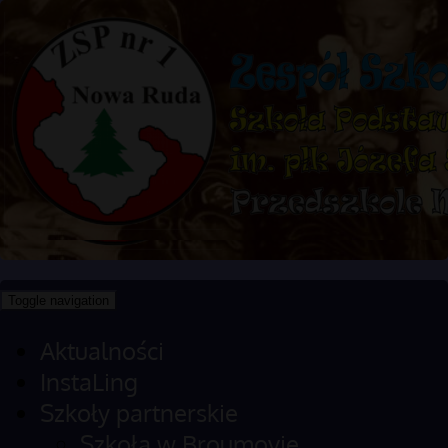
Toggle navigation
Aktualności
InstaLing
Szkoły partnerskie
Szkoła w Broumovie