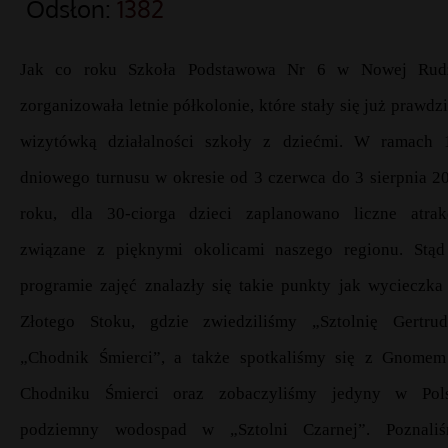
Odsłon:
1382
Jak co roku Szkoła Podstawowa Nr 6 w Nowej Rud
zorganizowała letnie półkolonie, które stały się już prawdz
wizytówką działalności szkoły z dziećmi. W ramach 
dniowego turnusu w okresie od 3 czerwca do 3 sierpnia 2
roku, dla 30-ciorga dzieci zaplanowano liczne atrak
związane z pięknymi okolicami naszego regionu. Stą
programie zajęć znalazły się takie punkty jak wycieczka
Złotego Stoku, gdzie zwiedziliśmy „Sztolnię Gertrud
„Chodnik Śmierci”, a także spotkaliśmy się z Gnome
Chodniku Śmierci oraz zobaczyliśmy jedyny w Pol
podziemny wodospad w „Sztolni Czarnej”. Poznali