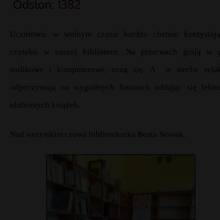
Odsłon:
1382
U
czniowie w wolnym czasie bardzo chętnie korzystaj
czytelni w naszej bibliotece.
Na przerwach
g
rają w 
stolikowe i komputerowe, uczą się
. A
w strefie rela
odpoczywają na wygodnych futonach oddaj
ąc się lektu
ulubionych książek.
Nad wszystkim czuwa bibliotekarka Beata Nowak.