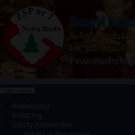
Toggle navigation
Aktualności
InstaLing
Szkoły partnerskie
Szkoła w Broumovie