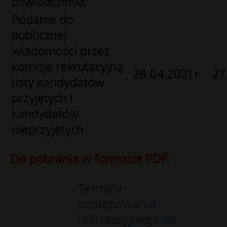
oświadczenia
Podanie do
publicznej
wiadomości przez
komisję rekrutacyjną
28.04.2021 r.
27
listy kandydatów
przyjętych i
kandydatów
nieprzyjętych
Do pobrania w formacie PDF:
Terminy
postępowania
rekrutacyjnego do