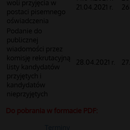
woli przyjęcia w
21.04.2021 r.
26
postaci pisemnego
oświadczenia
Podanie do
publicznej
wiadomości przez
komisję rekrutacyjną
28.04.2021 r.
27
listy kandydatów
przyjętych i
kandydatów
nieprzyjętych
Do pobrania w formacie PDF:
Terminy