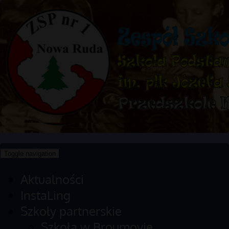
Toggle navigation
Aktualności
InstaLing
Szkoły partnerskie
Szkoła w Broumovie