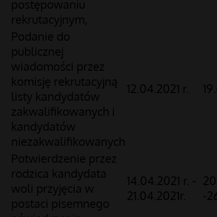
postępowaniu
rekrutacyjnym,
Podanie do
publicznej
wiadomości przez
komisję rekrutacyjną
12.04.2021 r.
19
listy kandydatów
zakwalifikowanych i
kandydatów
niezakwalifikowanych
Potwierdzenie przez
rodzica kandydata
14.04.2021 r. -
20
woli przyjęcia w
21.04.2021r.
-2
postaci pisemnego