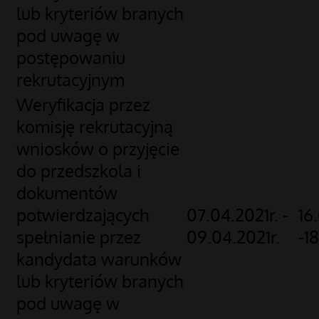
lub kryteriów branych
pod uwagę w
postępowaniu
rekrutacyjnym
Weryfikacja przez
komisję rekrutacyjną
wniosków o przyjęcie
do przedszkola i
dokumentów
potwierdzających
07.04.2021r. -
16
spełnianie przez
09.04.2021r.
-1
kandydata warunków
lub kryteriów branych
pod uwagę w