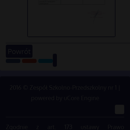
Powrót
2016
©
Zespół Szkolno-Przedszkolny nr 1 |
powered by
uCore Engine
Zgodnie z art.
173
ustawy Prawo