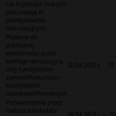
lub kryteriów branych
pod uwagę w
postępowaniu
rekrutacyjnym,
Podanie do
publicznej
wiadomości przez
komisję rekrutacyjną
12.04.2021 r.
19
listy kandydatów
zakwalifikowanych i
kandydatów
niezakwalifikowanych
Potwierdzenie przez
rodzica kandydata
14.04.2021 r. -
20