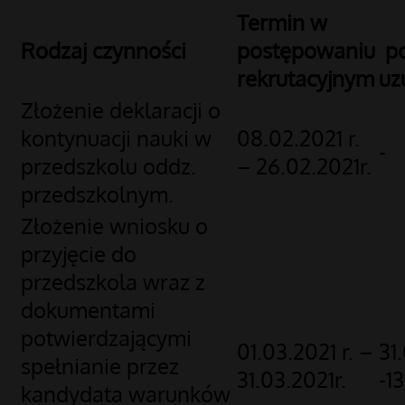
Termin w
Rodzaj czynności
postępowaniu
p
rekrutacyjnym
uz
Złożenie deklaracji o
kontynuacji nauki w
08.02.2021 r.
-
przedszkolu oddz.
– 26.02.2021r.
przedszkolnym.
Złożenie wniosku o
przyjęcie do
przedszkola wraz z
dokumentami
potwierdzającymi
01.03.2021 r. –
31
spełnianie przez
31.03.2021r.
-1
kandydata warunków