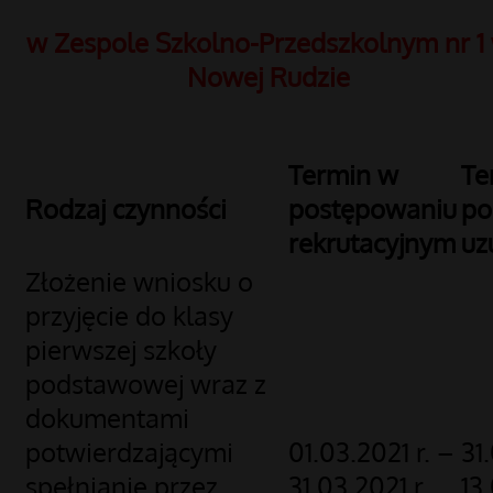
w Zespole Szkolno-Przedszkolnym nr 1
Nowej Rudzie
Termin w
Te
Rodzaj czynności
postępowaniu
po
rekrutacyjnym
uz
Złożenie wniosku o
przyjęcie do klasy
pierwszej szkoły
podstawowej wraz z
dokumentami
potwierdzającymi
01.03.2021 r. –
31.
spełnianie przez
31.03.2021 r.
13