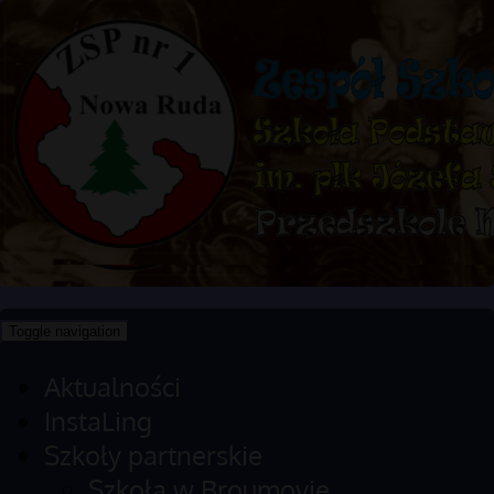
Toggle navigation
Aktualności
InstaLing
Szkoły partnerskie
Szkoła w Broumovie