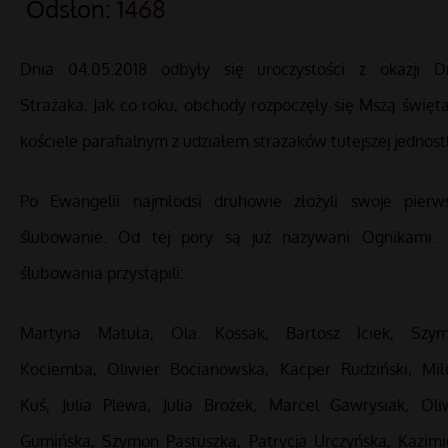
Odsłon:
1468
Dnia 04.05.2018 odbyły się uroczystości z okazji D
Strażaka. Jak co roku, obchody rozpoczęły się Mszą święt
kościele parafialnym z udziałem strażaków tutejszej jednostk
Po Ewangelii najmłodsi druhowie złożyli swoje pierw
ślubowanie. Od tej pory są już nazywani Ognikami.
ślubowania przystąpili:
Martyna Matuła, Ola Kossak, Bartosz Iciek, Szy
Kociemba, Oliwier Bocianowska, Kacper Rudziński, Mił
Kuś, Julia Plewa, Julia Brożek, Marcel Gawrysiak, Oli
Gumińska, Szymon Pastuszka, Patrycja Urczyńska, Kazimi