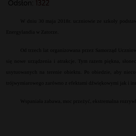
Odsłon:
1322
W dniu 30 maja 2018r. uczniowie ze szkoły podst
Energylandia w Zatorze.
Od trzech lat organizowana przez Samorząd Uczniow
się nowe urządzenia i atrakcje. Tym razem piękna, słon
usytuowanych na terenie obiektu. Po obiedzie, aby niec
trójwymiarowego zarówno z efektami dźwiękowymi jak i inny
Wspaniała zabawa, moc przeżyć, ekstremalna rozrywk