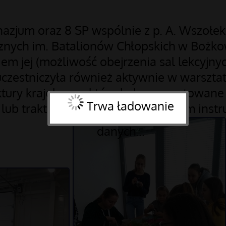
nazjum oraz 8 SP wspólnie z p. A. Wszołek 
nych im. Batalionów Chłopskich w Bożkow
m jej (możliwość obejrzenia sal lekcyjnych,
czestniczyła również aktywnie w warszta
tury krajobrazu, które były przygotowane p
Trwa ładowanie
lub traktorem pod fachowym okiem instru
danych...