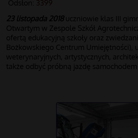
Odsłon:
3399
23 listopada 2018
uczniowie klas III gim
Otwartym w Zespole Szkół Agrotechnicz
ofertą edukacyjną szkoły oraz zwiedzanie
Bożkowskiego Centrum Umiejętności), u
weterynaryjnych, artystycznych, architek
także odbyć próbną jazdę samochodem 