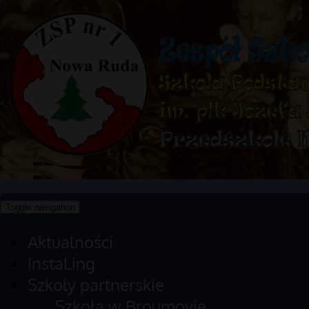
Toggle navigation
Aktualności
InstaLing
Szkoły partnerskie
Szkoła w Broumovie